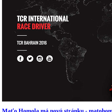
Maťo Homola má novú stránku - matohom