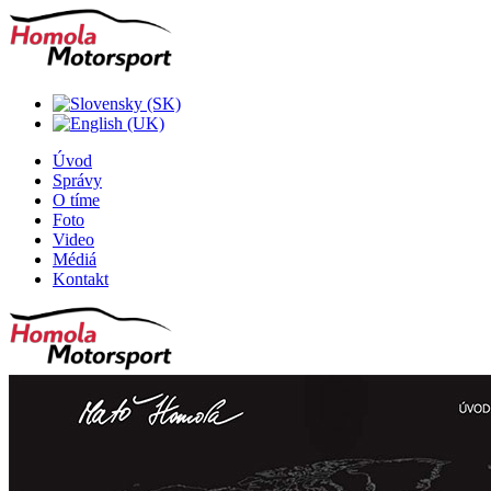
Úvod
Správy
O tíme
Foto
Video
Médiá
Kontakt