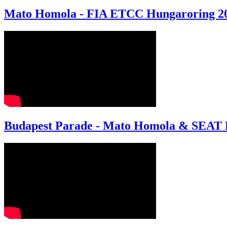
Mato Homola - FIA ETCC Hungaroring 2
Budapest Parade - Mato Homola & SEAT 