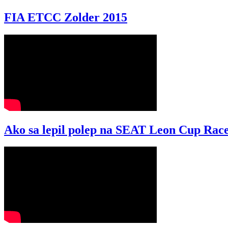
FIA ETCC Zolder 2015
Ako sa lepil polep na SEAT Leon Cup Race