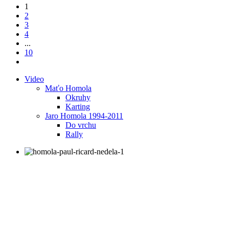
1
2
3
4
...
10
Video
Maťo Homola
Okruhy
Karting
Jaro Homola 1994-2011
Do vrchu
Rally