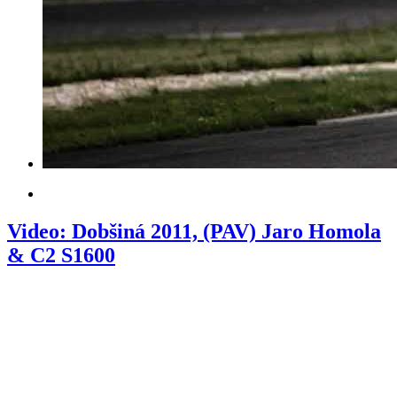
Video: Dobšiná 2011, (PAV) Jaro Homola
& C2 S1600