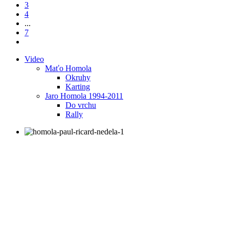
3
4
...
7
Video
Maťo Homola
Okruhy
Karting
Jaro Homola 1994-2011
Do vrchu
Rally