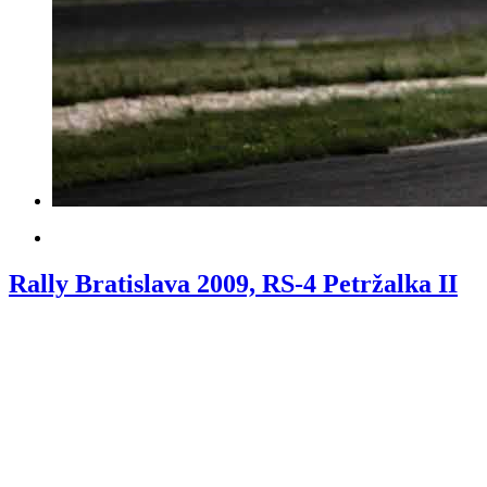
Rally Bratislava 2009, RS-4 Petržalka II