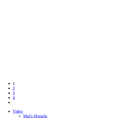
1
2
3
4
Video
Maťo Homola