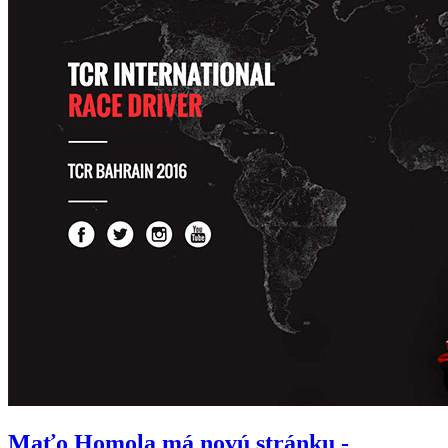
Maťo Homola má novú stránku -