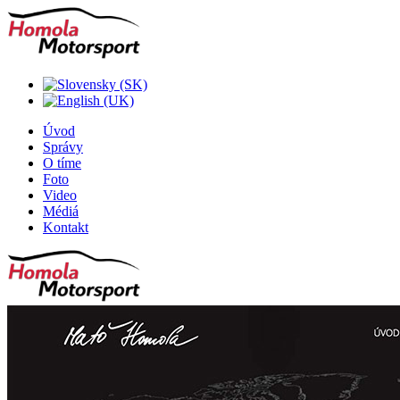
Úvod
Správy
O tíme
Foto
Video
Médiá
Kontakt