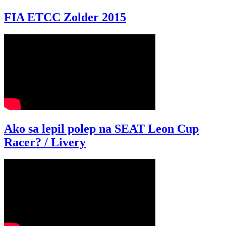
FIA ETCC Zolder 2015
Ako sa lepil polep na SEAT Leon Cup
Racer? / Livery