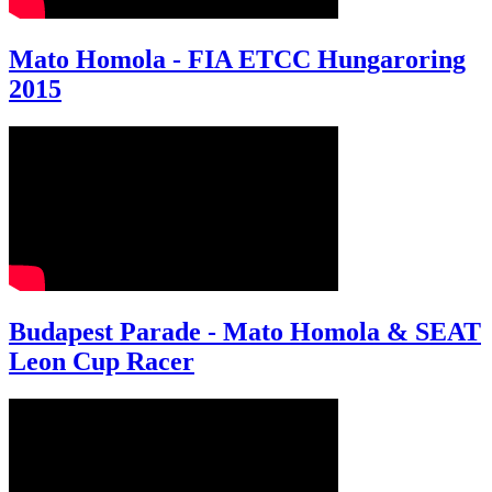
Mato Homola - FIA ETCC Hungaroring
2015
Budapest Parade - Mato Homola & SEAT
Leon Cup Racer