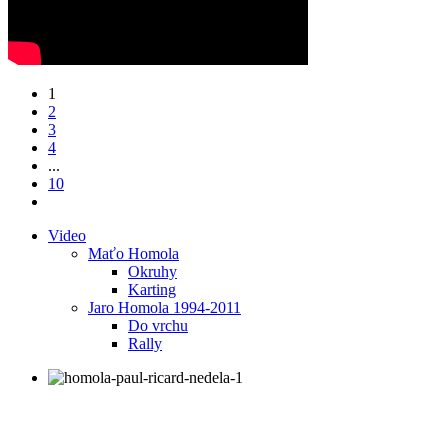
1
2
3
4
...
10
Video
Maťo Homola
Okruhy
Karting
Jaro Homola 1994-2011
Do vrchu
Rally