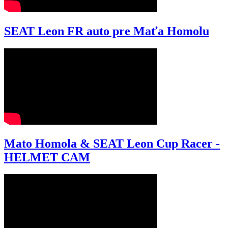
SEAT Leon FR auto pre Maťa Homolu
Mato Homola & SEAT Leon Cup Racer -
HELMET CAM