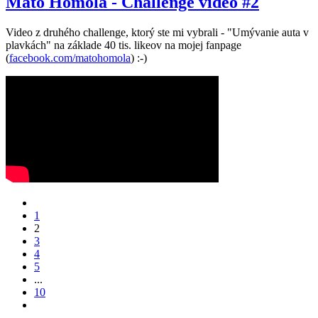
Mato Homola - Challenge video #2
Video z druhého challenge, ktorý ste mi vybrali - "Umývanie auta v
plavkách" na základe 40 tis. likeov na mojej fanpage
(
facebook.com/matohomola
) :-)
1
2
3
4
5
...
10