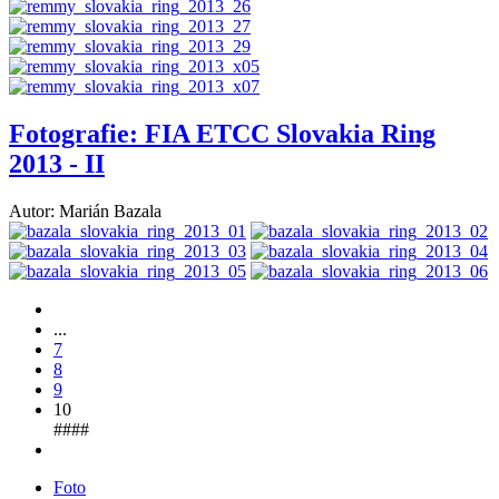
Fotografie: FIA ETCC Slovakia Ring
2013 - II
Autor: Marián Bazala
...
7
8
9
10
####
Foto