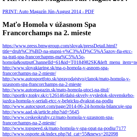
PRINT: Auto Magazín Jún-August 2014 - PDF
Maťo Homola v úžasnom Spa
Francorchamps na 2. mieste
https://www.press.bmwgroup.com/slovak/pressDetail.html?
title=druh%C3%BD-na-stupni-v%C3%AD%C5%A5azov-fia-etcc-
na-trati-spa-francorchapms-ma%C5%A5o-
homola&outputChannelId=61&id=T0184982SK&left_menu_item=n
http://www.slovakiaring.sk/ma-o-homola-v-asnom-spa-
francorchamps-na-2-mieste/
http://www.autosportfoto.sk/spravodajstvo/clanok/mato-homola-v-
uzasnom-spa-francorchamps-na-2-mieste
http://www.automagazin.sk/mato-homola-utoci-na-titul/
http://sportky.topky.sk/c/126146/dalsi-skvely-vysledok-slovenskeho-
jazdca-homola-v-seriali-etcc-v-belgicku-dvakrat-na-podiu
http://www.autocsport.com/page/2014-06-24-homola-bilancuje-spa
http://www.aad.sk/article.php?sid=5645
http://www.ceskeokruhy.cz/mato-homola-v-uzasnom-spa-
francorchamps-na-2-mieste/
http://www.topspeed.sk/mato-homola-v-spa-opat-na-podiu/7177
http://www.osporte.sk/index.php?id_cat=55&news=202098