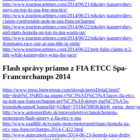
http://www.touringcartimes.com/2014/06/21/nikolay-karamyshev-
stays-on-top-in-spa-free-practice/
http://www.touringcartimes.com/2014/06/21/nikolay-karamyshev-
claims-comfortable-pole-in-spa-francorchamps/
http://www.touringcartimes.com/2014/06/22/nikolay-karamyshev-
and-mato-homola-on-top-in-spa-warm-up/
http://www.touringcartimes.com/2014/06/22/nikolay-karamyshev-
dominates-race-one-at-spa-title-in-sight/
http://www.touringcartimes.com/2014/06/22/petr-fulin-claims-tc2-
title-while-karamyshev-wins-the-race/
Flash správy priamo z FIA ETCC Spa-
Francorchamps 2014
https://www.press.bmwgroup.com/slovak/pressDetail.html?
title=druh%C3%BD-na-stupni-v%C3%AD%C5%A5azov-fia-etcc-
na-trati-spa-francorchapms-prv%C3%A9-dojmy-ma%C5%A5o-
homolu&outputChannelId=61&id=T0184788SK&left_menu_item=n
http://www.autosportfoto.sk/spravodajstvo/clanok/homola-
motorsport-flash-spravy-z-fia-etcc-v-spa
http://www.roadlife.sk/rs/auto-moto/motorsport/mato-homola-na-
etcc-spa-francorchamps-2014-C422.html
http://www.autocsport.com/page/2014-06-23-homola-zasa-druhy