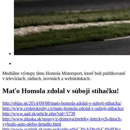
Mediálne výstupy tímu Homola Motorsport, ktoré boli publikované
v televíziach, rádiach, novinách a webstránkach.
Maťo Homola zdolal v súboji stíhačku!
http://ohlas.sk/2014/09/08/mato-homola-zdolal-v-suboji-stihacku/
http://www.ceskeokruhy.cz/mato-homola-zdolal-v-suboji-stihacku/
http://www.aad.sk/article.php?sid=5739
http://www.pluska.sk/spravy/z-domova/preteky-leteckych-dnoch-
vyhralo-auto-alebo-lietadlo.html
http://www.ocelnik.sk/auto-pokorilo-st%C3%ADha%C4%8Dku