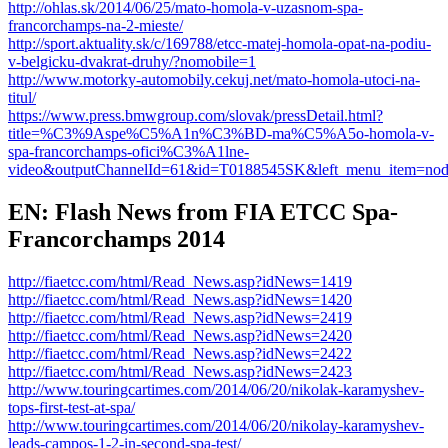
http://ohlas.sk/2014/06/25/mato-homola-v-uzasnom-spa-
francorchamps-na-2-mieste/
http://sport.aktuality.sk/c/169788/etcc-matej-homola-opat-na-podiu-
v-belgicku-dvakrat-druhy/?nomobile=1
http://www.motorky-automobily.cekuj.net/mato-homola-utoci-na-
titul/
https://www.press.bmwgroup.com/slovak/pressDetail.html?
title=%C3%9Aspe%C5%A1n%C3%BD-ma%C5%A5o-homola-v-
spa-francorchamps-ofici%C3%A1lne-
video&outputChannelId=61&id=T0188545SK&left_menu_item=no
EN: Flash News from FIA ETCC Spa-
Francorchamps 2014
http://fiaetcc.com/html/Read_News.asp?idNews=1419
http://fiaetcc.com/html/Read_News.asp?idNews=1420
http://fiaetcc.com/html/Read_News.asp?idNews=2419
http://fiaetcc.com/html/Read_News.asp?idNews=2420
http://fiaetcc.com/html/Read_News.asp?idNews=2422
http://fiaetcc.com/html/Read_News.asp?idNews=2423
http://www.touringcartimes.com/2014/06/20/nikolak-karamyshev-
tops-first-test-at-spa/
http://www.touringcartimes.com/2014/06/20/nikolay-karamyshev-
leads-campos-1-2-in-second-spa-test/