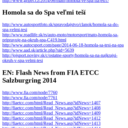
http://www.griptv.cz/2014/06/mato-homola-ve-spa-fia-etcc/
Homola sa do Spa veľmi teší
http://www.autosportfoto.sk/spravodajstvo/clanok/homola-sa-do-
spa-velmi-tesi
http://www.roadlife.sk/rs/auto-moto/motorsport/mato-homola-sa-
pripravuje-na-okruh-spa-C419.html
http://www.autocsport.com/page/2014-06-18-homola-sa-tesi-na-spa
http://www.aad.sk/article.php?sid=5639
http://jojsport.noviny.sk/c/ostatne-sporty/homola-sa-na-najkrajsi-
okruh-v-spa-velmi-tesi
EN: Flash News from FIA ETCC
Salzburgring 2014
http://www.fia.com/node/7760
http://www.fia.com/node/7761
http://fiaetcc.com/html/Read_News.asp?idNews=1407
http://fiaetcc.com/html/Read_News.asp?idNews=1408
http://fiaetcc.com/html/Read_News.asp?idNews=1409
http://fiaetcc.com/html/Read_News.asp?idNews=1412
http://fiaetcc.com/html/Read_News.asp?idNews=1413