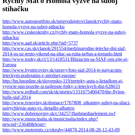
Rýchly Maťo Homola vyzve na súboj
stíhačku
http://www.autosportfoto.sk/spravodajstvo/clanok/rychly-mato-
homola-vyzve-na-suboj-stihacku
http://www.ceskeokruhy.cz/rychly-mato-homola-vyzve-na-suboj-
stihacku/
http://www.aad.sk/article.php?sid=5737
http://www.cas.sk/clanok/291554/medzinarodne-letecke-dni-siaf-
2014-su-uz-tento-vikend-na-sliac-sa-rutia-tajfun-a-tornado.html
http://www.topky.sk/cl/13/1418531/Bliziacim-sa-SIAF-om-zije-aj-
Europa
http://www.bystricoviny.sk/spravy/foto-siaf-2014-je-najvacsim-
leteckym-podujatim-v-strednej-europe/
http://hn.hnonline.sk/slovensko-119/preteky-auta-s-lietadlom-aj-
vyrocie-snp-pozrite-si-najlepsie-fotky-z-leteckych-dni-628633
http://www.redbull.com/sk/sk/stories/1331675400470/the-flying-
bulls-siaf-2014
http://www.tvnoviny.sk/domace/1767808_pikantny-suboj-na-sliaci-
najrychlejsie-auto-vs.-lietadlo-albatros
http://www.dobrenoviny.sk/c/34257/flashmediaelement.swf
http://www.municipalia.sk/municipalia/index.php?
newsid=23648&from=
http://www.motormix.cz/okruhy/44878-2014-08-28-12-43-09