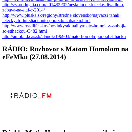
http://zv-podujatia.com/2014/09/02/neskutocne-letecke-divadlo-a-
zabava-na-siaf-e-2014/
http://www.pluska.sk/regiony/stredne-slovensko/najvacsi-tahak-
leteckych-dni-sliaci-auto-porazilo-stihacku.html
http://www.roadlife.sk/rs/novinky/aktuality/mato-homola-v-suboji-
so-stihackou-C482.html
http://autobild.cas.sk/clanok/196903/mato-homola-porazil-stihacku
RÁDIO: Rozhovor s Matom Homolom na
eFeMku (27.08.2014)