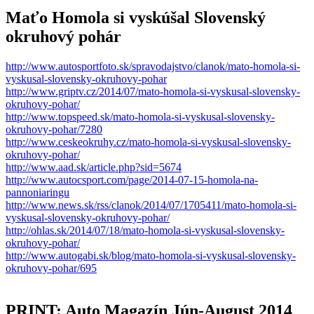
Maťo Homola si vyskúšal Slovenský
okruhový pohár
http://www.autosportfoto.sk/spravodajstvo/clanok/mato-homola-si-
vyskusal-slovensky-okruhovy-pohar
http://www.griptv.cz/2014/07/mato-homola-si-vyskusal-slovensky-
okruhovy-pohar/
http://www.topspeed.sk/mato-homola-si-vyskusal-slovensky-
okruhovy-pohar/7280
http://www.ceskeokruhy.cz/mato-homola-si-vyskusal-slovensky-
okruhovy-pohar/
http://www.aad.sk/article.php?sid=5674
http://www.autocsport.com/page/2014-07-15-homola-na-
pannoniaringu
http://www.news.sk/rss/clanok/2014/07/1705411/mato-homola-si-
vyskusal-slovensky-okruhovy-pohar/
http://ohlas.sk/2014/07/18/mato-homola-si-vyskusal-slovensky-
okruhovy-pohar/
http://www.autogabi.sk/blog/mato-homola-si-vyskusal-slovensky-
okruhovy-pohar/695
PRINT: Auto Magazín Jún-August 2014