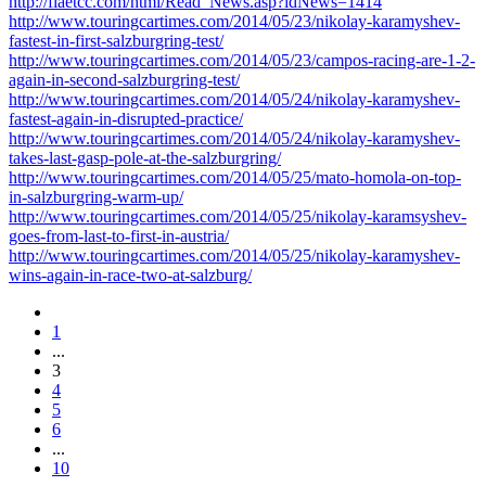
http://fiaetcc.com/html/Read_News.asp?idNews=1414
http://www.touringcartimes.com/2014/05/23/nikolay-karamyshev-
fastest-in-first-salzburgring-test/
http://www.touringcartimes.com/2014/05/23/campos-racing-are-1-2-
again-in-second-salzburgring-test/
http://www.touringcartimes.com/2014/05/24/nikolay-karamyshev-
fastest-again-in-disrupted-practice/
http://www.touringcartimes.com/2014/05/24/nikolay-karamyshev-
takes-last-gasp-pole-at-the-salzburgring/
http://www.touringcartimes.com/2014/05/25/mato-homola-on-top-
in-salzburgring-warm-up/
http://www.touringcartimes.com/2014/05/25/nikolay-karamsyshev-
goes-from-last-to-first-in-austria/
http://www.touringcartimes.com/2014/05/25/nikolay-karamyshev-
wins-again-in-race-two-at-salzburg/
1
...
3
4
5
6
...
10