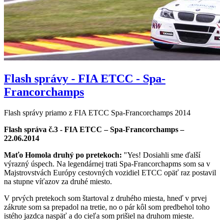
Flash správy - FIA ETCC - Spa-
Francorchamps
Flash správy priamo z FIA ETCC Spa-Francorchamps 2014
Flash správa č.3 - FIA ETCC – Spa-Francorchamps –
22.06.2014
Maťo Homola druhý po pretekoch:
"Yes! Dosiahli sme ďalší
výrazný úspech. Na legendárnej trati Spa-Francorchapms som sa v
Majstrovstvách Európy cestovných vozidiel ETCC opäť raz postavil
na stupne víťazov za druhé miesto.
V prvých pretekoch som štartoval z druhého miesta, hneď v prvej
zákrute som sa prepadol na tretie, no o pár kôl som predbehol toho
istého jazdca naspäť a do cieľa som prišiel na druhom mieste.