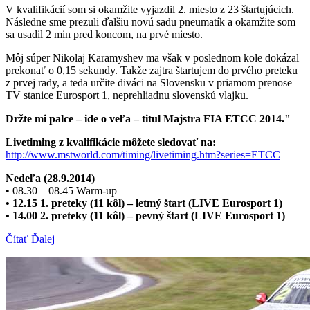
V kvalifikácií som si okamžite vyjazdil 2. miesto z 23 štartujúcich.
Následne sme prezuli ďalšiu novú sadu pneumatík a okamžite som
sa usadil 2 min pred koncom, na prvé miesto.
Môj súper Nikolaj Karamyshev ma však v poslednom kole dokázal
prekonať o 0,15 sekundy. Takže zajtra štartujem do prvého preteku
z prvej rady, a teda určite diváci na Slovensku v priamom prenose
TV stanice Eurosport 1, neprehliadnu slovenskú vlajku.
Držte mi palce – ide o veľa – titul Majstra FIA ETCC 2014."
Livetiming z kvalifikácie môžete sledovať na:
http://www.mstworld.com/timing/livetiming.htm?series=ETCC
Nedeľa (28.9.2014)
• 08.30 – 08.45 Warm-up
• 12.15 1. preteky (11 kôl) – letmý štart (LIVE Eurosport 1)
• 14.00 2. preteky (11 kôl) – pevný štart (LIVE Eurosport 1)
Čítať Ďalej