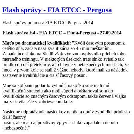
Flash správy - FIA ETCC - Pergusa
Flash správy priamo z FIA ETCC Pergusa 2014
Flash správa č.4 - FIA ETCC – Enna-Pergusa - 27.09.2014
Maťo po dramatickej kvalifikácií:
"Kvôli časovým posunom z
celého dňa, začala naša kvalifikácia so 45 min meškaním.
Zapadajúce slnko na Sicílií však výrazne ovplyvnilo priebeh toho
meraného tréningu. V niektorých úsekoch trate slnko svietilo tak
prudko do očí pretekárov, a to hlavne v nebezpečných miestach, že
hneď v prvom kole sa stali 2 vážne nehody, ktoré mali za následok
zastavenie kvalifikácie a ďalší časový posun.
Mne sa kolíziam podarilo vyhnúť, nakoľko sme mali inú
kvalifikačnú stratégiu ako moji súperi a odštartoval som do
kvalifikácie so značným časovým odstupom, takže červená vlajka
ma zastavila ešte v zahrievacom kole.
Následné odpratávanie následkov nehôd a opráv zvodidiel prinieslo
ďalší časový
posun, ale malo aj pozitívny vplyv = slnko zapadalo a nebolo
„nebezpečné."