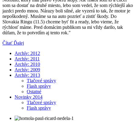
som sa dostať na druhé miesto, lebo som vedel, že som rýchlejší ako
jazdci predo mnou. Nárazy boli silné, ale vyzerá to tak, že motor je
nepoškodený. Musíme sa na auto pozrieť a zistiť škody. Do
Slovakia Ringu (11.5) chceme byť fit a ready, lebo vieme, že
rýchlosť máme. Pred domácim publikom sa mi vždy darilo, tak
dúfam, že to potvrdím aj tento rok."
Čítať Ďalej
Archív: 2012
Archív: 2011
Archív: 2010
Archív: 2009
Archív: 2013
Tlačové správy
Flash správy
Ostatné
Novinky 2014
Tlačové správy
Flash správy