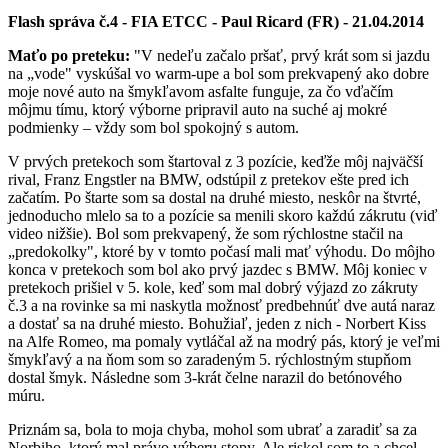
Flash správa č.4 - FIA ETCC - Paul Ricard (FR) - 21.04.2014
Maťo po preteku:
"V nedeľu začalo pršať, prvý krát som si jazdu
na „vode" vyskúšal vo warm-upe a bol som prekvapený ako dobre
moje nové auto na šmykľavom asfalte funguje, za čo vďačím
môjmu tímu, ktorý výborne pripravil auto na suché aj mokré
podmienky – vždy som bol spokojný s autom.
V prvých pretekoch som štartoval z 3 pozície, keďže môj najväčší
rival, Franz Engstler na BMW, odstúpil z pretekov ešte pred ich
začatím. Po štarte som sa dostal na druhé miesto, neskôr na štvrté,
jednoducho mlelo sa to a pozície sa menili skoro každú zákrutu (viď
video nižšie). Bol som prekvapený, že som rýchlostne stačil na
„predokolky", ktoré by v tomto počasí mali mať výhodu. Do môjho
konca v pretekoch som bol ako prvý jazdec s BMW. Môj koniec v
pretekoch prišiel v 5. kole, keď som mal dobrý výjazd zo zákruty
č.3 a na rovinke sa mi naskytla možnosť predbehnúť dve autá naraz
a dostať sa na druhé miesto. Bohužiaľ, jeden z nich - Norbert Kiss
na Alfe Romeo, ma pomaly vytláčal až na modrý pás, ktorý je veľmi
šmykľavý a na ňom som so zaradeným 5. rýchlostným stupňom
dostal šmyk. Následne som 3-krát čelne narazil do betónového
múru.
Priznám sa, bola to moja chyba, mohol som ubrať a zaradiť sa za
Norbiho, ktorý mal právo výberu stopy. Ale riskol som to a chcel