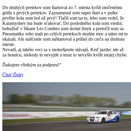
Do druhých pretekov som štartoval zo 7. miesta kvôli otočenému
gridu z prvých pretekov. Zaznamenal som super štart a v polke
prvého kola som bol už prvý! Tlačil som na to, lebo som vedel, že
Karamyshev ma bude sťahovať. Do posledného kola som viedol,
bohužiaľ v šikane Les Combes som dostal šmyk a pretočil som sa.
Pneumatiky toho mali po celých pretekoch strašne moc a takto mi to
ukázali. Ale našťastie som naštartoval a prišiel do cieľa na druhom
mieste.
Nevadí, aj takéto veci sa v motoršporte stávajú. Keď jazdec ide až
za hranicu, niekedy to nevyjde a teraz to nevyšlo kvôli mojej chybe.
Ďakujem všetkým za podporu!"
Čítať Ďalej