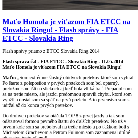
Maťo Homola je víťazom FIA ETCC na
Slovakia Ringu! - Flash správy - FIA
ETCC - Slovakia Ring
Flash správy priamo z ETCC Slovakia Ring 2014
Flash správa č.4 - FIA ETCC - Slovakia Ring - 11.05.2014
Maťo Homola je víťazom FIA ETCC na Slovakia Ringu!
Maťo:
„Som extrémne štastný obidvoch pretekov ktoré som vyhral.
Po štarte z poleposiion v prvých pretekoch som bol optarný,
pretožme sme išli na slickoch aj keď bola vlhká trať. Prepadol som
sa na tretie miesto, ale jazdci predomnou spravili chybu, ktorú som
využil a dostal som sa späť na prvú pozíciu. A to prvenstvo som si
udržal až do konca prvých pretekov.
Do druhých pretekov sa otáčala TOP 8 z prvej jazdy a tak som
odštartoval formou pevného štartu do ďalších pretekov. No už v
prvom kole som sa prebojoval na tretie miesto a po ťažkom boji s
Michaelom Grachevom a Petrom Fulinom som zaznamenal drúhé
víťazstvo tento víkend!