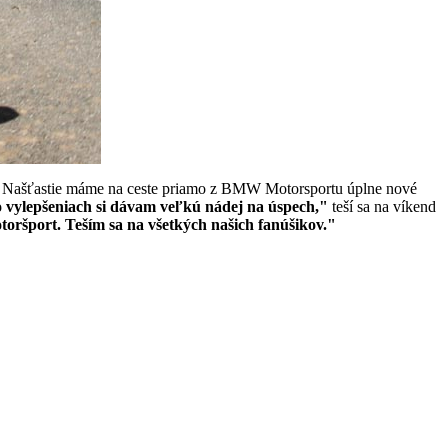
ľu. Našťastie máme na ceste priamo z BMW Motorsportu úplne nové
to vylepšeniach si dávam veľkú nádej na úspech,"
teší sa na víkend
oršport. Teším sa na všetkých našich fanúšikov."