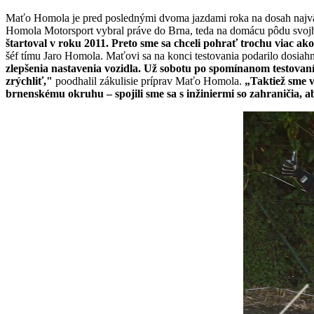
Maťo Homola je pred poslednými dvoma jazdami roka na dosah najväčš
Homola Motorsport vybral práve do Brna, teda na domácu pôdu svoj
štartoval v roku 2011. Preto sme sa chceli pohrať trochu viac ako
šéf tímu Jaro Homola. Maťovi sa na konci testovania podarilo dosiahn
zlepšenia nastavenia vozidla. Už sobotu po spomínanom testovaní 
zrýchliť,"
poodhalil zákulisie príprav Maťo Homola.
„Taktiež sme v
brnenskému okruhu – spojili sme sa s inžiniermi so zahraničia, 