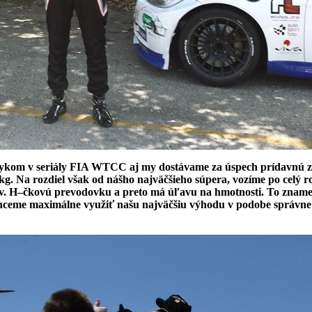
vykom v seriály FIA WTCC aj my dostávame za úspech prídavnú z
Na rozdiel však od nášho najväčšieho súpera, vozíme po celý rok
zv. H–čkovú prevodovku a preto má úľavu na hmotnosti. To znamená
hceme maximálne využiť našu najväčšiu výhodu v podobe správne n