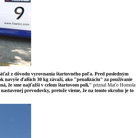
áťaž z dôvodu vyrovnania štartovného poľa. Pred posledným
 navyše ďalších 30 kg závaží, ako "penalizáciu" za používanie
, že sme najťažší v celom štartovom poli,"
priznal Maťo Homola
astavenej prevodovky, pretože vieme, že na tomto okruhu je to