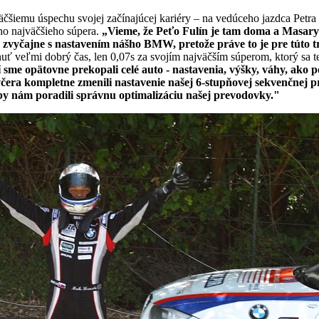
iemu úspechu svojej začínajúcej kariéry – na vedúceho jazdca Petra F
ho najväčšieho súpera.
„Vieme, že Peťo Fulín je tam doma a Masar
 zvyčajne s nastavením nášho BMW, pretože práve to je pre túto tra
uť veľmi dobrý čas, len 0,07s za svojím najväčším súperom, ktorý sa te
sme opätovne prekopali celé auto - nastavenia, výšky, váhy, ako p
čera kompletne zmenili nastavenie našej 6-stupňovej sekvenčnej p
aby nám poradili správnu optimalizáciu našej prevodovky."