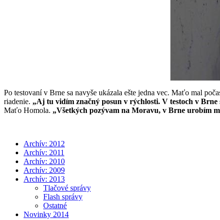
Po testovaní v Brne sa navyše ukázala ešte jedna vec. Maťo mal poč
riadenie.
„Aj tu vidím značný posun v rýchlosti. V testoch v Brne
Maťo Homola.
„Všetkých pozývam na Moravu, v Brne urobím maxim
Archív: 2012
Archív: 2011
Archív: 2010
Archív: 2009
Archív: 2013
Tlačové správy
Flash správy
Ostatné
Novinky 2014