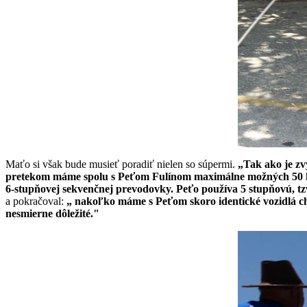
Maťo si však bude musieť poradiť nielen so súpermi.
„Tak ako je z
pretekom máme spolu s Peťom Fulínom maximálne možných 50 kg. 
6-stupňovej sekvenčnej prevodovky. Peťo používa 5 stupňovú, t
a pokračoval:
„ nakoľko máme s Peťom skoro identické vozidlá c
nesmierne dôležité."