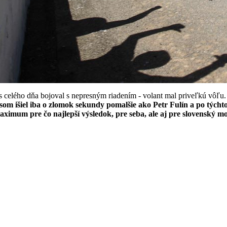
as celého dňa bojoval s nepresným riadením - volant mal priveľkú vô
 som išiel iba o zlomok sekundy pomalšie ako Petr Fulín a po tých
um pre čo najlepší výsledok, pre seba, ale aj pre slovenský mot