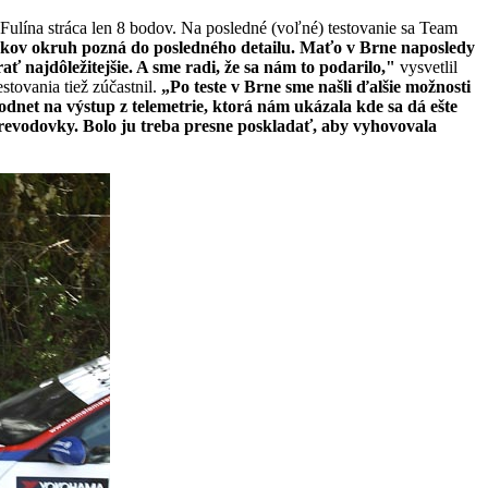
ulína stráca len 8 bodov. Na posledné (voľné) testovanie sa Team
ykov okruh pozná do posledného detailu. Maťo v Brne naposledy
ť najdôležitejšie. A sme radi, že sa nám to podarilo,"
vysvetlil
stovania tiež zúčastnil.
„Po teste v Brne sme našli ďalšie možnosti
odnet na výstup z telemetrie, ktorá nám ukázala kde sa dá ešte
revodovky. Bolo ju treba presne poskladať, aby vyhovovala