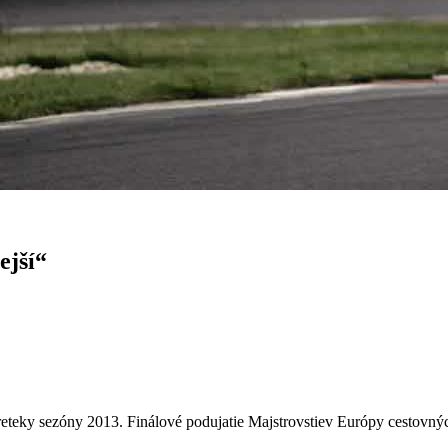
ejší“
reteky sezóny 2013. Finálové podujatie Majstrovstiev Európy cestovn