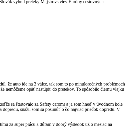
 Slovák vyhral preteky Majstrovstviev Európy cestovných
cítil, že auto ide na 3 válce, tak som to po minuloročných problémoch
, že nemôžeme opäť nastúpiť do pretekov. To spôsobilo čiernu vlajku
 (keďže sa štartovalo za Safety carom) a ja som hneď v úvodnom kole
sa dopredu, snažil som sa posunúť o čo najviac priečok dopredu. V
tímu za super prácu a dúfam v dobrý výsledok už o mesiac na