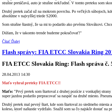
strašne pretáčavá, auto je strašne nekľudné. V tomto preteku som skon
Druhý pretek začal už na mokrom povrchu. Po veľkých súbojoch, kde 
absolútne v najvyššej triede S2000.
Som strašne štastný, že sa mi to podarilo ako prvému Slovákovi. Ch
Dúfam, že v takomto trende budeme pokračovať!"
Čítať Ďalej
Flash správy: FIA ETCC Slovakia Ring 20
FIA ETCC Slovakia Ring: Flash správa č. 
28.04.2013 14:30
Maťo vyhral preteky FIA ETCC!!
Maťo:
"Prvý pretek som štartoval z druhej pozície z vonkajšej strany
super jazdou podarilo prepracovať sa naspäť na druhé miesto. Pneuma
Druhý pretek mal pevný štart, kde som štartoval zo siedmeho miesta a
koleso, ktoré naštastie vydržalo. Snažil som sa čo najskôr dostať na 