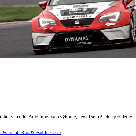
s tohto víkendu. Auto fungovalo výborne, nemal som žiadne problémy.
&circuit=Brno&resultfile=etc5