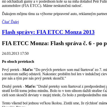
mi odchádzali gumy a v poslednom kole sa na mňa dotiahol Petr Fuli
automobilov (FIA ETCC). Máme neskutočnú radosť.
Ďakujem môjmu tímu za výborne pripravené auto, reklamným partnero
Čítať Ďalej
Flash správy: FIA ETCC Monza 2013
FIA ETCC Monza: Flash správa č. 6 - po 
24.03.2013 17:50
Po oboch pretekoch
Prvý pretek -
Maťo:
"Do prvých pretekov som mal štartovať zo 7. mies
s motorom radšej odstavil. Nakoniec problém bol len v indukčnej cie
pre nás a tým pre nás prvý pretek skončil."
Druhý pretek -
Maťo:
"Druhé preteky som štartoval z predposlednej p
stratil kvôli tomu jednu minútu. Bolo to v tom silnom daždi strašne 
cieli som skončil deviaty v mojej triede, čo bolo z predposledného mi
Tento víkend bol jednou veľkou školou. Zistili sme, že rýchlosť má