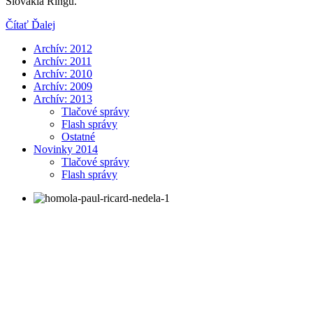
Slovakia Ringu.
Čítať Ďalej
Archív: 2012
Archív: 2011
Archív: 2010
Archív: 2009
Archív: 2013
Tlačové správy
Flash správy
Ostatné
Novinky 2014
Tlačové správy
Flash správy