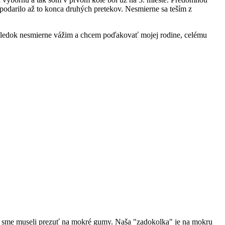
 podarilo až to konca druhých pretekov. Nesmierne sa teším z
výsledok nesmierne vážim a chcem poďakovať mojej rodine, celému
ekov sme museli prezuť na mokré gumy. Naša "zadokolka" je na mokru