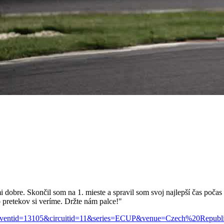
obre. Skončil som na 1. mieste a spravil som svoj najlepší čas poča
o pretekov si veríme. Držte nám palce!"
?eventid=13105&circuitid=11&series=ECUP&venue=Czech%20Republic