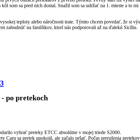
kôl som sa pred nich dostal. Snažil som sa udržať na 1. mieste a to mi
 vysokej teploty alebo náročnosti trate. Týmto chcem povedať, že si 
 zabudnúť na fanúšikov, ktorí nás podporovali až na ďalekú Sicíliu.
13
 - po pretekoch
darilo vyhrať preteky ETCC absolútne v mojej triede S2000.
fety Caru sa pretek upokojil, ale začalo pršať. Počas prerušenia pret