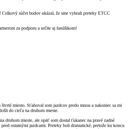
e! Celkový súčet bodov ukázal, že sme vyhrali preteky ETCC
rtnerom za podporu a určite aj fanúšikom!
 na štvrté miesto. Sťahoval som jazdcov predo mnou a nakoniec sa mi
došli do cieľa na druhom mieste.
l na druhom mieste, ale opäť som dostal ťukanec na pravé zadné
k pred ostatnými jazdcami. Preteky boli dramatické, pretože ku koncu