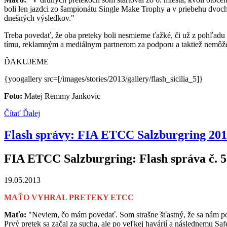
boli len jazdci zo šampionátu Single Make Trophy a v priebehu dvoch 
dnešných výsledkov."
Treba povedať, že oba preteky boli nesmierne ťažké, či už z pohľadu
tímu, reklamným a mediálnym partnerom za podporu a taktiež nemôžem
ĎAKUJEME
{yoogallery src=[/images/stories/2013/gallery/flash_sicilia_5]}
Foto:
Matej Remmy Jankovic
Čítať Ďalej
Flash správy: FIA ETCC Salzburgring 20
FIA ETCC Salzburgring: Flash správa č. 5
19.05.2013
MAŤO VYHRAL PRETEKY ETCC
Maťo:
"Neviem, čo mám povedať. Som strašne šťastný, že sa nám po
Prvý pretek sa začal za sucha, ale po veľkej havárií a následnemu Sa