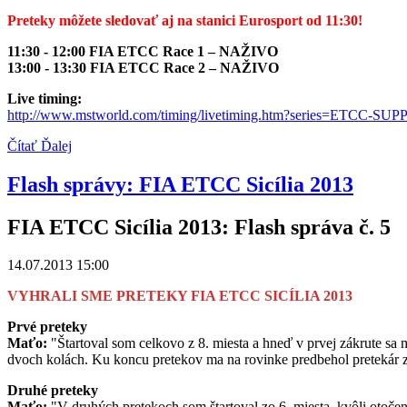
Preteky môžete sledovať aj na stanici Eurosport od 11:30!
11:30 - 12:00 FIA ETCC Race 1 – NAŽIVO
13:00 - 13:30 FIA ETCC Race 2 – NAŽIVO
Live timing:
http://www.mstworld.com/timing/livetiming.htm?series=ETCC-SU
Čítať Ďalej
Flash správy: FIA ETCC Sicília 2013
FIA ETCC Sicília 2013: Flash správa č. 5
14.07.2013 15:00
VYHRALI SME PRETEKY FIA ETCC SICÍLIA 2013
Prvé preteky
Maťo:
"Štartoval som celkovo z 8. miesta a hneď v prvej zákrute sa m
dvoch kolách. Ku koncu pretekov ma na rovinke predbehol pretekár z
Druhé preteky
Maťo:
"V druhých pretekoch som štartoval zo 6. miesta, kvôli otoče