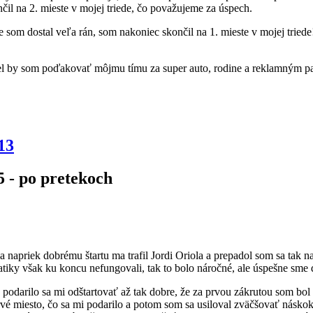
čil na 2. mieste v mojej triede, čo považujeme za úspech.
som dostal veľa rán, som nakoniec skončil na 1. mieste v mojej tried
cel by som poďakovať môjmu tímu za super auto, rodine a reklamným pa
13
5 - po pretekoch
 a napriek dobrému štartu ma trafil Jordi Oriola a prepadol som sa tak
tiky však ku koncu nefungovali, tak to bolo náročné, ale úspešne sme 
 podarilo sa mi odštartovať až tak dobre, že za prvou zákrutou som bo
prvé miesto, čo sa mi podarilo a potom som sa usiloval zväčšovať násko