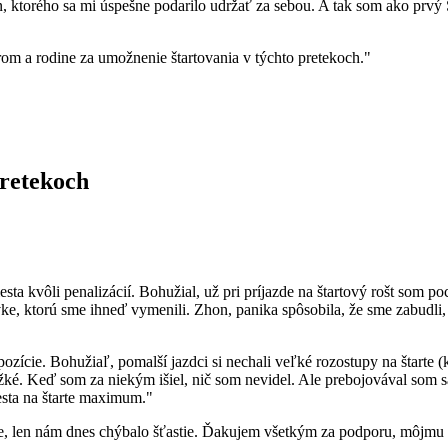
n, ktorého sa mi úspešne podarilo udržať za sebou. A tak som ako prvý
m a rodine za umožnenie štartovania v týchto pretekoch."
pretekoch
ta kvôli penalizácií. Bohužial, už pri príjazde na štartový rošt som po
vke, ktorú sme ihneď vymenili. Zhon, panika spôsobila, že sme zabudli
ozície. Bohužiaľ, pomalší jazdci si nechali veľké rozostupy na štarte
ťažké. Keď som za niekým išiel, nič som nevidel. Ale prebojovával som 
esta na štarte maximum."
me, len nám dnes chýbalo šťastie. Ďakujem všetkým za podporu, môjmu 