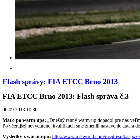
Flash správy: FIA ETCC Brno 2013
FIA ETCC Brno 2013: Flash správa č.3
06.09.2013 10:30
Maťo po warm-upe:
„Dnešný ranný warm-up dopadol pre nás veľmi d
Po včerajšej nevydarenej kvalifikácií sme zmenili nastavenie auta a d
Výsledky z warm-upu:
http://www.mstworld.com/msptresult.aspx