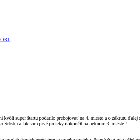
PPORT
i kvôli super štartu podarilo prebojovať na 4. miesto a o zákrutu ďale
o Srbska a tak som prvé preteky dokončil na peknom 3. mieste.!
niu prvých ôsmich pretekárov z prvého preteku. Pevný štart mi vyšiel 