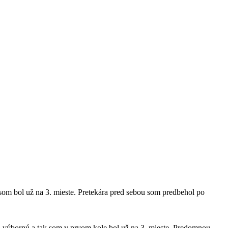
j som bol už na 3. mieste. Pretekára pred sebou som predbehol po
na výbornú a tak som v prvom kole bol už na 3. mieste. Predomnou