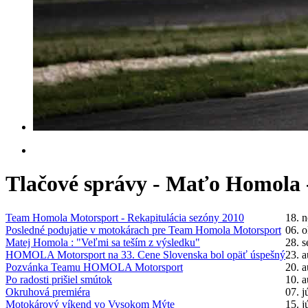
Tlačové správy - Maťo Homola 
Team Homola Motorsport - Rekapitulácia sezóny 2010
18. 
Posledné podujatie v motokárach pre Team Homola Motorsport
06. 
Matej Homola : "Veľmi sa teším z výsledku"
28. 
HOMOLA Motorsport na 33. Cene Slovenska bol opäť úspešný
23. 
Pozvánka Teamu HOMOLA Motorsport
20. 
Po radosti prišiel smútok
10. 
Okruhová premiéra
07. j
Motokárový víkend vo Vysokom Mýte
15. 