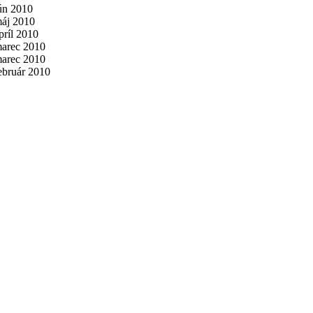
jún 2010
máj 2010
príl 2010
marec 2010
marec 2010
ebruár 2010