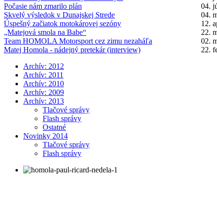
Počasie nám zmarilo plán
04. 
Skvelý výsledok v Dunajskej Strede
04. 
Úspešný začiatok motokárovej sezóny
12. a
„Matejová smola na Babe“
22. 
Team HOMOLA Motorsport cez zimu nezaháľa
02. 
Matej Homola - nádejný pretekár (interview)
22. f
Archív: 2012
Archív: 2011
Archív: 2010
Archív: 2009
Archív: 2013
Tlačové správy
Flash správy
Ostatné
Novinky 2014
Tlačové správy
Flash správy