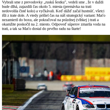
Vybrali sme z prevodovky „ruskú šestku", vedeli sme , že v daždi
bude dlhá, zajazdili čas okolo 5. miesta (premávka na trati
nedovolila čisté kolo) a vyčkávali. Keď dážď začal hustnúť, všetci
išli z trate dole. A vtedy prišiel čas na náš strategický variant: Maťo
nezamieril do boxu, ale pokračoval na prázdnej (vlhkej ) trati a
okamžite poskočil na 2. miesto. Odpoveď súperov zmarila voda na
trati, a tak sa Maťo dostal do prvého radu na štarte!