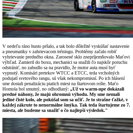
V nedeľu ráno husto pršalo, a tak bolo dôležité vyskúšať nastavenie
a pneumatiky v zahrievacom tréningu. Problémy začalo robiť
vyhrievanie predného okna. Zarosené sklo znepríjemňovalo Maťovi
výhľad. Zamieril do boxu, mechanici sa snažili čo najskôr poruchu
odstrániť, no zabudlo sa na pravidlo, že motor auta musí byť
vypnutý. Komisári pretekov WTCC a ETCC, teda vrcholných
podujatí svetového rangu, sú však nekompromisní. Po ich hlásení
sme dostali penalizáciu piatich miest na štartovom rošte. Maťo
Homola bol smutný, no odhodlaný:
„Už vo warm-upe dokázali
predné náhony, že majú ohromnú výhodu. My sme nemali
jediné čisté kolo, ale pokúšal som sa učiť. Je to strašne ťažké, v
každej zákrute to nenormálne šmýka. Tak teda štartujeme zo 7.
miesta, ale budeme sa snažiť o čo najlepší výsledok."