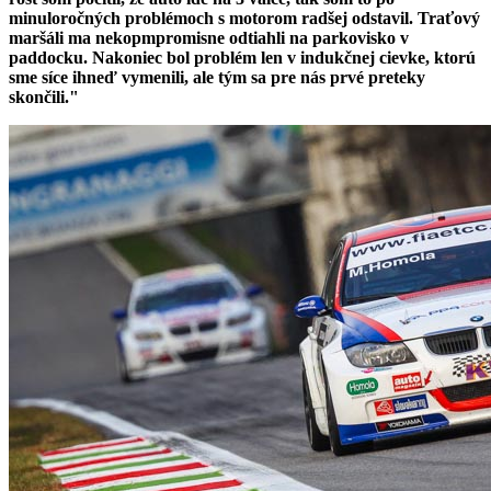
minuloročných problémoch s motorom radšej odstavil. Traťový
maršáli ma nekopmpromisne odtiahli na parkovisko v
paddocku. Nakoniec bol problém len v indukčnej cievke, ktorú
sme síce ihneď vymenili, ale tým sa pre nás prvé preteky
skončili."