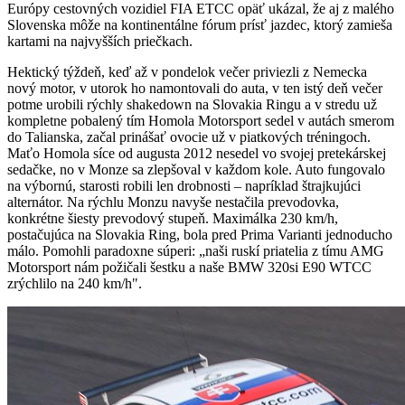
Európy cestovných vozidiel FIA ETCC opäť ukázal, že aj z malého
Slovenska môže na kontinentálne fórum prísť jazdec, ktorý zamieša
kartami na najvyšších priečkach.
Hektický týždeň, keď až v pondelok večer priviezli z Nemecka
nový motor, v utorok ho namontovali do auta, v ten istý deň večer
potme urobili rýchly shakedown na Slovakia Ringu a v stredu už
kompletne pobalený tím Homola Motorsport sedel v autách smerom
do Talianska, začal prinášať ovocie už v piatkových tréningoch.
Maťo Homola síce od augusta 2012 nesedel vo svojej pretekárskej
sedačke, no v Monze sa zlepšoval v každom kole. Auto fungovalo
na výbornú, starosti robili len drobnosti – napríklad štrajkujúci
alternátor. Na rýchlu Monzu navyše nestačila prevodovka,
konkrétne šiesty prevodový stupeň. Maximálka 230 km/h,
postačujúca na Slovakia Ring, bola pred Prima Varianti jednoducho
málo. Pomohli paradoxne súperi: „naši ruskí priatelia z tímu AMG
Motorsport nám požičali šestku a naše BMW 320si E90 WTCC
zrýchlilo na 240 km/h".