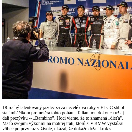
18-ročný talentovaný jazdec sa za necelé dva roky v ETCC stihol
stať miláčikom promotéra tohto pohára. Taliani mu dokonca už aj
dali prezývku -- „Bambino". Hoci vieme, že to znamená „dieťa",
Maťo svojimi výkonmi na mokrej trati, ktorú si v BMW vyskúšal
vôbec po prvý raz v živote, ukázal, že dokáže držať krok s