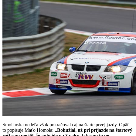
Smoliarska nedeľa však pokračovala aj na štarte prvej jazdy. Opäť
to popisuje Maťo Homola:
„Bohužial, už pri príjazde na štartový
rošt som pocítil, že auto ide na 3 valce, tak som to po