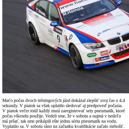
Maťo počas dvoch tréningových jázd dokázal zlepšiť svoj čas o 4,4
sekundy. V piatok sa však oplatilo sledovať aj predpoveď počasia.
V piatok večer totiž každý musí zaregistrovať sety pneumatík, ktoré
počas víkendu použije. Vedeli sme, že v sobotu a najmä v nedeľu
má pršať, tak sme prikúpili ešte jednu sériu pneumatík na vodu.
Vyplatilo sa. V sobotu ráno na začiatku kvalifikácie začalo mrholiť.