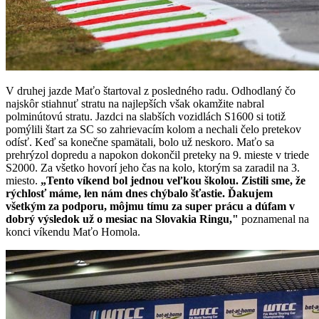
V druhej jazde Maťo štartoval z posledného radu. Odhodlaný čo
najskôr stiahnuť stratu na najlepších však okamžite nabral
polminútovú stratu. Jazdci na slabších vozidlách S1600 si totiž
pomýlili štart za SC so zahrievacím kolom a nechali čelo pretekov
odísť. Keď sa konečne spamätali, bolo už neskoro. Maťo sa
prehrýzol dopredu a napokon dokončil preteky na 9. mieste v triede
S2000. Za všetko hovorí jeho čas na kolo, ktorým sa zaradil na 3.
miesto.
„Tento víkend bol jednou veľkou školou. Zistili sme, že
rýchlosť máme, len nám dnes chýbalo šťastie. Ďakujem
všetkým za podporu, môjmu tímu za super prácu a dúfam v
dobrý výsledok už o mesiac na Slovakia Ringu,"
poznamenal na
konci víkendu Maťo Homola.