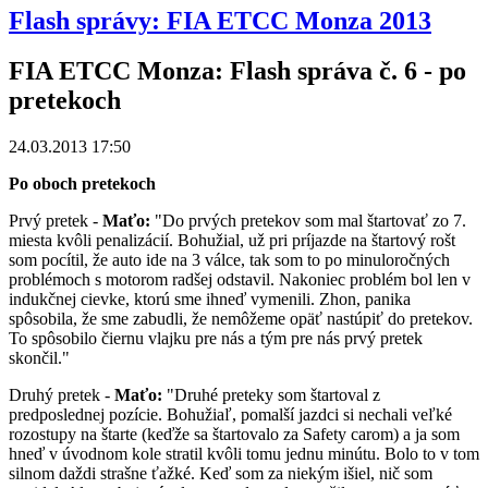
Flash správy: FIA ETCC Monza 2013
FIA ETCC Monza: Flash správa č. 6 - po
pretekoch
24.03.2013 17:50
Po oboch pretekoch
Prvý pretek -
Maťo:
"Do prvých pretekov som mal štartovať zo 7.
miesta kvôli penalizácií. Bohužial, už pri príjazde na štartový rošt
som pocítil, že auto ide na 3 válce, tak som to po minuloročných
problémoch s motorom radšej odstavil. Nakoniec problém bol len v
indukčnej cievke, ktorú sme ihneď vymenili. Zhon, panika
spôsobila, že sme zabudli, že nemôžeme opäť nastúpiť do pretekov.
To spôsobilo čiernu vlajku pre nás a tým pre nás prvý pretek
skončil."
Druhý pretek -
Maťo:
"Druhé preteky som štartoval z
predposlednej pozície. Bohužiaľ, pomalší jazdci si nechali veľké
rozostupy na štarte (keďže sa štartovalo za Safety carom) a ja som
hneď v úvodnom kole stratil kvôli tomu jednu minútu. Bolo to v tom
silnom daždi strašne ťažké. Keď som za niekým išiel, nič som