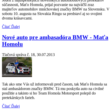
Jeden z najúspešnejších slovenských automobilových pretekárov
súčasnosti, Maťo Homola, prijal pozvanie na najväčší zraz
majiteľov automobilov mníchovskej značky BMW na Slovensku. V
sobotu 10. augusta na Slovakia Ringu sa predstaví aj so svojimi
dvoma krásavcami.
Čítať Ďalej
Nové auto pre ambasadóra BMW - Maťa
Homolu
Tlačová správa č. 18, 30.07.2013
Tak ako sme Vás už informovali pred časom, tak Maťo Homola sa
stal ambasádorom značky BMW. Tá mu poskytla auto na civilné
použitie a takisto si ho Team Homola Motorsport polepil do
pretekárskych farieb.
Čítať Ďalej