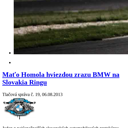
Maťo Homola hviezdou zrazu BMW na
Slovakia Ringu
Tlačová správa č. 19, 06.08.2013