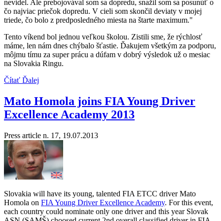
nevidel. Ale prebojovával som sa dopredu, snažil som sa posunúť o
čo najviac priečok dopredu. V cieli som skončil deviaty v mojej
triede, čo bolo z predposledného miesta na štarte maximum."
Tento víkend bol jednou veľkou školou. Zistili sme, že rýchlosť
máme, len nám dnes chýbalo šťastie. Ďakujem všetkým za podporu,
môjmu tímu za super prácu a dúfam v dobrý výsledok už o mesiac
na Slovakia Ringu.
Čítať Ďalej
Mato Homola joins FIA Young Driver
Excellence Academy 2013
Press article n. 17, 19.07.2013
Slovakia will have its young, talented FIA ETCC driver Mato
Homola on
FIA Young Driver Excellence Academy
. For this event,
each country could nominate only one driver and this year Slovak
ASN (SAMŠ) choosed current 2nd overall classified driver in FIA