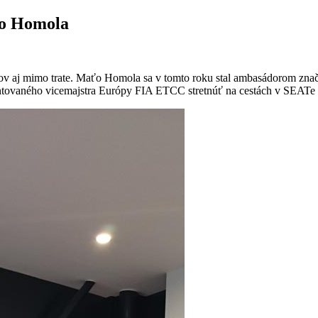
ťo Homola
rov aj mimo trate. Maťo Homola sa v tomto roku stal ambasádorom zna
alentovaného vicemajstra Európy FIA ETCC stretnúť na cestách v SEAT