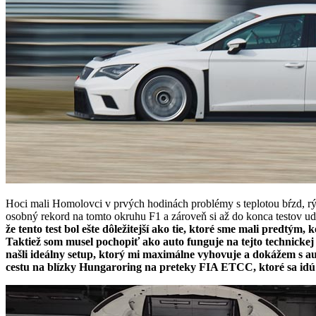
Hoci mali Homolovci v prvých hodinách problémy s teplotou bŕzd, rých
osobný rekord na tomto okruhu F1 a zároveň si až do konca testov u
že tento test bol ešte dôležitejší ako tie, ktoré sme mali pred
Taktiež som musel pochopiť ako auto funguje na tejto technickej 
našli ideálny setup, ktorý mi maximálne vyhovuje a dokážem s au
cestu na blízky Hungaroring na preteky FIA ETCC, ktoré sa id