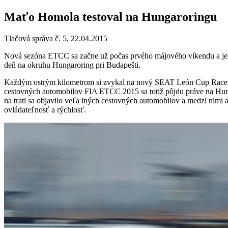
Maťo Homola testoval na Hungaroringu
Tlačová správa č. 5, 22.04.2015
Nová sezóna ETCC sa začne už počas prvého májového víkendu a jedn
deň na okruhu Hungaroring pri Budapešti.
Každým ostrým kilometrom si zvykal na nový SEAT León Cup Racer, 
cestovných automobilov FIA ETCC 2015 sa totiž pôjdu práve na Hung
na trati sa objavilo veľa iných cestovných automobilov a medzi nimi 
ovládateľnosť a rýchlosť.