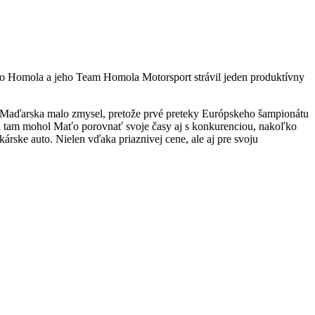
ťo Homola a jeho Team Homola Motorsport strávil jeden produktívny
 Maďarska malo zmysel, pretože prvé preteky Európskeho šampionátu
i tam mohol Maťo porovnať svoje časy aj s konkurenciou, nakoľko
árske auto. Nielen vďaka priaznivej cene, ale aj pre svoju