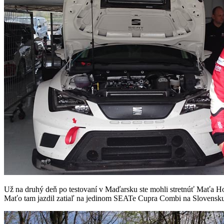
Už na druhý deň po testovaní v Maďarsku ste mohli stretnúť Maťa Ho
Maťo tam jazdil zatiaľ na jedinom SEATe Cupra Combi na Slovensk