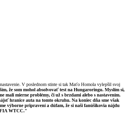
 nastavenie. V poslednom stinte si tak Maťo Homola vylepšil svoj
ším, že som mohol absolvovať test na Hungaroringu. Myslím si,
me mali mierne problémy, či už s brzdami alebo s nastavením.
l nájsť hranice auta na tomto okruhu. Na koniec dňa sme však
me výborne pripravení a dúfam, že si naši fanúšikovia nájdu
ta FIA WTCC."