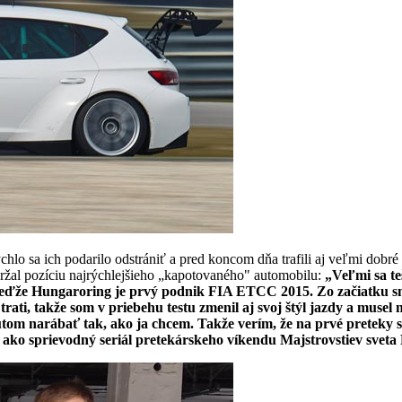
lo sa ich podarilo odstrániť a pred koncom dňa trafili aj veľmi dobré
držal pozíciu najrýchlejšieho „kapotovaného" automobilu:
„Veľmi sa te
tým, keďže Hungaroring je prvý podnik FIA ETCC 2015. Zo začiatku s
trati, takže som v priebehu testu zmenil aj svoj štýl jazdy a muse
tom narábať tak, ako ja chcem. Takže verím, že na prvé preteky s
ú ako sprievodný seriál pretekárskeho víkendu Majstrovstiev sve