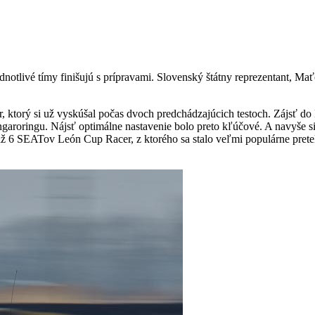
otlivé tímy finišujú s prípravami. Slovenský štátny reprezentant, Ma
ktorý si už vyskúšal počas dvoch predchádzajúcich testoch. Zájsť do
aroringu. Nájsť optimálne nastavenie bolo preto kľúčové. A navyše s
až 6 SEATov León Cup Racer, z ktorého sa stalo veľmi populárne pretek