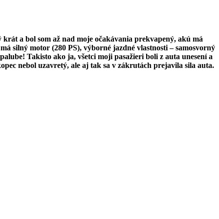
ý krát a bol som až nad moje očakávania prekvapený, akú má
má silný motor (280 PS), výborné jazdné vlastnosti – samosvorný
ube! Takisto ako ja, všetci moji pasažieri boli z auta unesení a
ec nebol uzavretý, ale aj tak sa v zákrutách prejavila sila auta.