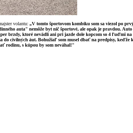
majster volantu:
„V tomto športovom kombíku som sa viezol po prv
dinného auta" nemôže byt nič športové, ale opak je pravdou. Auto 
r brzdy, ktoré nevädli ani pri jazde dole kopcom so 4 ľuďmi na pal
a do civilných áut. Bohužiaľ som musel dbať na predpisy, keďže kop
mať rodinu, s kúpou by som neváhal!"