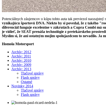
Potenciálnych záujemcov o kúpu tohto auta tak previezol naozajstný 
vynikajúcu športovú DNA. Niekto by si povedal, že z takého "ro
diferenciál funguje excelentne v zákrutách a Cupra Combi má supe
je vidieť, že SEAT prenáša technológie z pretekárskeho prostredi
Myslím si, že ani ostatným mojim spolujazdcom to nevadilo. Ja 
Homola Motorsport
Archív: 2012
Archív: 2011
Archív: 2010
Archív: 2009
Archív: 2013
Tlačové správy
Flash správy
Ostatné
Novinky 2014
Tlačové správy
Flash správy