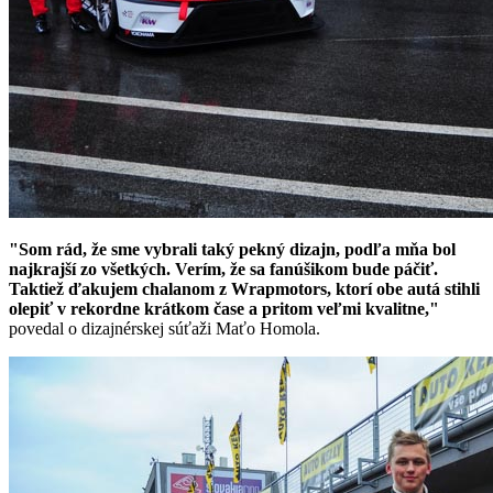
"Som rád, že sme vybrali taký pekný dizajn, podľa mňa bol
najkrajší zo všetkých. Verím, že sa fanúšikom bude páčiť.
Taktiež ďakujem chalanom z Wrapmotors, ktorí obe autá stihli
olepiť v rekordne krátkom čase a pritom veľmi kvalitne,"
povedal o dizajnérskej súťaži Maťo Homola.