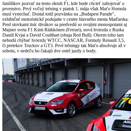
fanúšikov pozvať na tento okruh F1, kde bude chcieť zabojovať o
prvenstvo. Prvý voľný tréning v piatok 1. mája však Maťo Homola
musí vynechať. Dostal totiž pozvánku na „Budapest Parade",
exhibičné motoristické podujatie v centre hlavného mesta Maďarska.
Pred stovkami tisíc divákov sa predvedú so svojimi monospotami aj
Majster sveta F1 Kimi Räikkönen (Ferrari), nová hviezda z Ruska
Daniil Kvjat a David Coulthart (obaja Red Bull). Okrem toho tam
nebudú chýbať hviezdy WTCC, NASCAR, Formuly Renault 3,5,
či pretekov Truckov a GT3. Prvé tréningy tak Maťo absolvuje až v
sobotu, v nedeľu ho čakajú dve ostré jazdy o body.