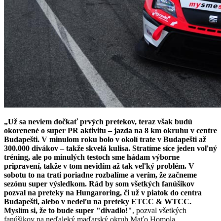
„Už sa neviem dočkať prvých pretekov, teraz však budú
okorenené o super PR aktivitu – jazda na 8 km okruhu v centre
Budapešti. V minulom roku bolo v okolí trate v Budapešti až
300.000 divákov – takže skvelá kulisa. Stratíme síce jeden voľný
tréning, ale po minulých testoch sme hádam výborne
pripravení, takže v tom nevidím až tak veľký problém. V
sobotu to na trati poriadne rozbalíme a verím, že začneme
sezónu super výsledkom. Rád by som všetkých fanúšikov
pozval na preteky na Hungaroring, či už v piatok do centra
Budapešti, alebo v nedeľu na preteky ETCC & WTCC.
Myslím si, že to bude super "divadlo!"
, pozval všetkých
fanúšikov na neďaleký maďarský okruh Maťo Homola.