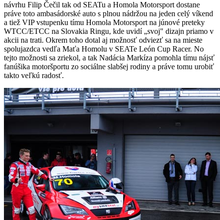
návrhu Filip Čečil tak od SEATu a Homola Motorsport dostane
práve toto ambasádorské auto s plnou nádržou na jeden celý víkend
a tiež VIP vstupenku tímu Homola Motorsport na júnové preteky
WTCC/ETCC na Slovakia Ringu, kde uvidí „svoj" dizajn priamo v
akcii na trati. Okrem toho dotal aj možnosť odviezť sa na mieste
spolujazdca vedľa Maťa Homolu v SEATe León Cup Racer. No
tejto možnosti sa zriekol, a tak Nadácia Markíza pomohla tímu nájsť
fanúšika motoršportu zo sociálne slabšej rodiny a práve tomu urobiť
takto veľkú radosť.