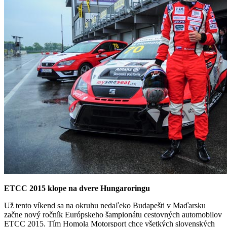
ETCC 2015 klope na dvere Hungaroringu
Už tento víkend sa na okruhu nedaľeko Budapešti v Maďarsku
začne nový ročník Európskeho šampionátu cestovných automobilov
ETCC 2015. Tím Homola Motorsport chce všetkých slovenských