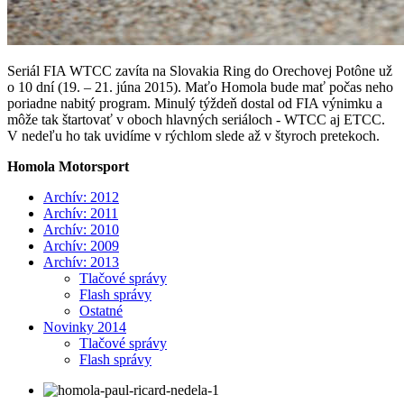
Seriál FIA WTCC zavíta na Slovakia Ring do Orechovej Potône už
o 10 dní (19. – 21. júna 2015). Maťo Homola bude mať počas neho
poriadne nabitý program. Minulý týždeň dostal od FIA výnimku a
môže tak štartovať v oboch hlavných seriáloch - WTCC aj ETCC.
V nedeľu ho tak uvidíme v rýchlom slede až v štyroch pretekoch.
Homola Motorsport
Archív: 2012
Archív: 2011
Archív: 2010
Archív: 2009
Archív: 2013
Tlačové správy
Flash správy
Ostatné
Novinky 2014
Tlačové správy
Flash správy