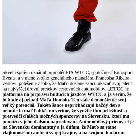
Skvelú správu oznámil promotér FIA WTCC, spoločnosť Eurosport
Events, a v mene svojho generálneho manažéra, Francoisa Ribeira,
vyslovil potešenie z toho, že Maťo dostane šancu ukázať svoj talent
na najvyššej úrovni pretekov cestovných automobilov.
„ETCC je
platforma na prípravu budúcich jazdcov WTCC a ja verím, že
to bude aj prípad Maťa Homolu. Ten stále demonštruje svoj
veľký potenciál. Takéto šance neprichádzajú každý deň a
nebude to mať ľahké, no veríme, že využije túto príležitosť a
presvedčí ďalších možných sponzorov na Slovensku, ktorí mu
pomôžu v jeho ďalšom napredovaní. Automobilový priemysel je
na Slovensku dominantný a ja dúfam, že Maťo sa stane
vlajkonosičom ambícií svojej krajiny a na svojom domácom