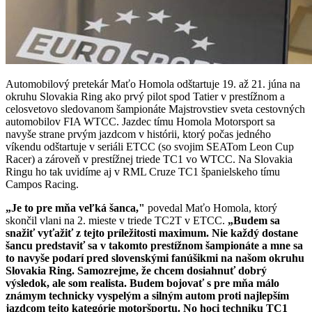
Automobilový pretekár Maťo Homola odštartuje 19. až 21. júna na
okruhu Slovakia Ring ako prvý pilot spod Tatier v prestížnom a
celosvetovo sledovanom šampionáte Majstrovstiev sveta cestovných
automobilov FIA WTCC. Jazdec tímu Homola Motorsport sa
navyše strane prvým jazdcom v histórii, ktorý počas jedného
víkendu odštartuje v seriáli ETCC (so svojim SEATom Leon Cup
Racer) a zároveň v prestížnej triede TC1 vo WTCC. Na Slovakia
Ringu ho tak uvidíme aj v RML Cruze TC1 španielskeho tímu
Campos Racing.
„Je to pre mňa veľká šanca,"
povedal Maťo Homola, ktorý
skončil vlani na 2. mieste v triede TC2T v ETCC.
„Budem sa
snažiť vyťažiť z tejto príležitosti maximum. Nie každý dostane
šancu predstaviť sa v takomto prestížnom šampionáte a mne sa
to navyše podarí pred slovenskými fanúšikmi na našom okruhu
Slovakia Ring. Samozrejme, že chcem dosiahnuť dobrý
výsledok, ale som realista. Budem bojovať s pre mňa málo
známym technicky vyspelým a silným autom proti najlepším
jazdcom tejto kategórie motoršportu. No hoci techniku TC1