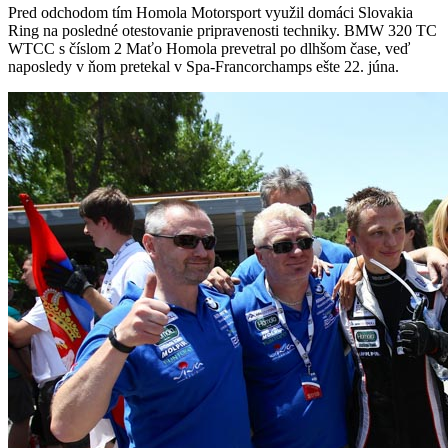
Pred odchodom tím Homola Motorsport využil domáci Slovakia
Ring na posledné otestovanie pripravenosti techniky. BMW 320 TC
WTCC s číslom 2 Maťo Homola prevetral po dlhšom čase, veď
naposledy v ňom pretekal v Spa-Francorchamps ešte 22. júna.