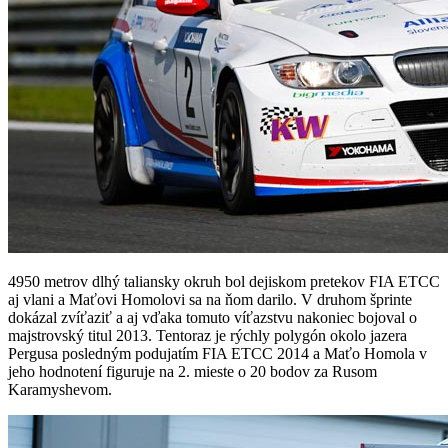
4950 metrov dlhý taliansky okruh bol dejiskom pretekov FIA ETCC
aj vlani a Maťovi Homolovi sa na ňom darilo. V druhom šprinte
dokázal zvíťaziť a aj vďaka tomuto víťazstvu nakoniec bojoval o
majstrovský titul 2013. Tentoraz je rýchly polygón okolo jazera
Pergusa posledným podujatím FIA ETCC 2014 a Maťo Homola v
jeho hodnotení figuruje na 2. mieste o 20 bodov za Rusom
Karamyshevom.