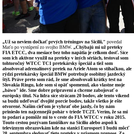
„Už sa neviem dočkať prvých tréningov na Sicílii,"
povedal
Maťo po vystúpení zo svojho BMW.
„Chýbajú mi už preteky
FIA ETCC, dva mesiace bez toho napätia je celkom dosť. Síce
som ich aktívne využil na preteky v iných sériách, testoval som
tohtoročný WTCC TC1 pretekársky špeciál a tiež som
absolvoval adrenalínový pretek na Ariele Atom so stíhačkou, ale
rýdzi pretekársky špeciál BMW potrebuje osobitný jazdecký
štýl. Práve preto som rád, že sme absolvovali krátky test na
Slovakia Ringu, kde som si opäť spomenul, ako vlastne moje
„báwo" ide. Sme dobre pripravení a chceme zabojovať o
európsky titul. Na lídra síce strácam 20 bodov, ale tento víkend
sa budú udeľovať dvojité porcie bodov, takže všetko je ešte
otvorené. Našim cieľom je vyhrať obe jazdy, čo by nám
prinieslo ten najcennejší pohár v triede TC2T. Verím, že sa mi
to podarí a pomôže mi to v ceste do FIA WTCC v roku 2015.
Touto cestou pozývam fanúšikov na Sicíliu alebo aspoň k
televíznym obrazovkám kde na stanici Eurosport 1 budú môcť
28. septembra sledovať tieto preteky v priamom prenose. Za