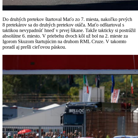
Do druhých pretekov štartoval Maťo zo 7. miesta, nakoľko prvých
8 pretekárov sa do druhých pretekov otáča. Maťo odštartoval s
taktikou nevypadnúť hneď v prvej šikane. Takže takticky si postrážil
absolútne 6. miesto. V priebehu dvoch kôl už bol na 2. mieste za
Igorom Skuzom štartujúcim na druhom RML Cruze. V takomto
poradí aj prešli cieľovou páskou.