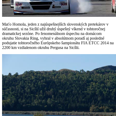
Maťo Homola, jeden z najúspešnejších slovenských pretekárov v
súčasnosti, si na Sicílií užil druhý úspešný víkend v tohtoročnej
dramatickej sezóne. Po fenomenálnom úspechu na domácom
okruhu Slovakia Ring, vyhral v absolútnom poradí aj posledné
podujatie tohtoročného Európskeho šampionátu FIA ETCC 2014 na
2200 km vzdialenom okruhu Pergusa na Sicílii.