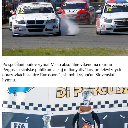
Po spočítaní bodov vyhral Maťo absolútne víkend na okruhu
Pergusa a sicílske publikum ale aj milióny divákov pri televíznych
obrazovkách stanice Eurosport 1, si mohli vypočuť Slovenskú
hymnu.