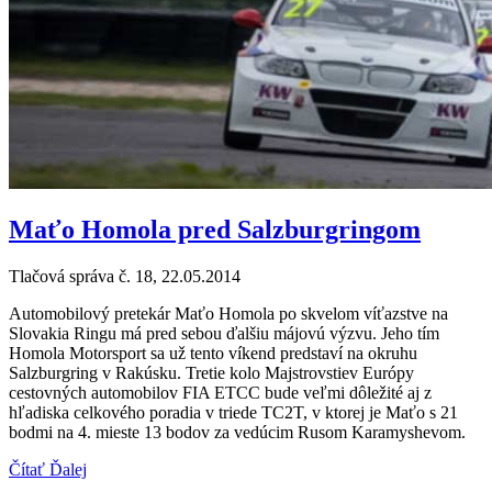
Maťo Homola pred Salzburgringom
Tlačová správa č. 18, 22.05.2014
Automobilový pretekár Maťo Homola po skvelom víťazstve na
Slovakia Ringu má pred sebou ďalšiu májovú výzvu. Jeho tím
Homola Motorsport sa už tento víkend predstaví na okruhu
Salzburgring v Rakúsku. Tretie kolo Majstrovstiev Európy
cestovných automobilov FIA ETCC bude veľmi dôležité aj z
hľadiska celkového poradia v triede TC2T, v ktorej je Maťo s 21
bodmi na 4. mieste 13 bodov za vedúcim Rusom Karamyshevom.
Čítať Ďalej