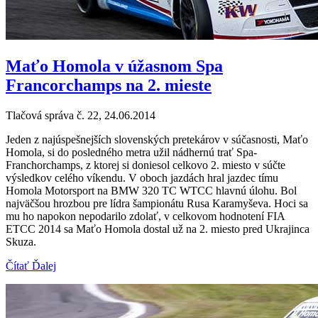
Maťo Homola v úžasnom Spa
Francorchamps na 2. mieste
Tlačová správa č. 22, 24.06.2014
Jeden z najúspešnejších slovenských pretekárov v súčasnosti, Maťo
Homola, si do posledného metra užil nádhernú trať Spa-
Franchorchamps, z ktorej si doniesol celkovo 2. miesto v súčte
výsledkov celého víkendu. V oboch jazdách hral jazdec tímu
Homola Motorsport na BMW 320 TC WTCC hlavnú úlohu. Bol
najväčšou hrozbou pre lídra šampionátu Rusa Karamyševa. Hoci sa
mu ho napokon nepodarilo zdolať, v celkovom hodnotení FIA
ETCC 2014 sa Maťo Homola dostal už na 2. miesto pred Ukrajinca
Skuza.
Čítať Ďalej