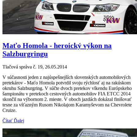
Maťo Homola - heroický výkon na
Salzburgringu
Tlačová správa č. 19, 26.05.2014
V súčasnosti jeden z najúspešnejších slovenských automobilových
pretekárov - Maťo Homola potvrdil svoju rýchlosť aj na rakúskom
okruhu Salzburgring. V súčte dvoch pretekov víkendu Európskeho
šampionátu v pretekoch cestovných automobilov FIA ETCC 2014
skončil na výbornom 2. mieste. V oboch jazdách dokázal finišovať
tesne za víťazným Rusom Nikolajom Karamyševom na Chevrolete
Cruize.
Čítať Ďalej