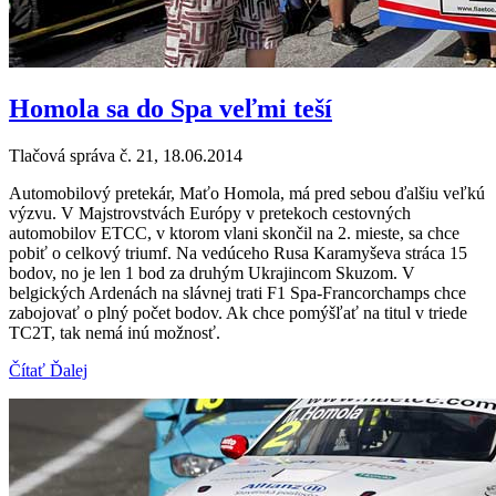
Homola sa do Spa veľmi teší
Tlačová správa č. 21, 18.06.2014
Automobilový pretekár, Maťo Homola, má pred sebou ďalšiu veľkú
výzvu. V Majstrovstvách Európy v pretekoch cestovných
automobilov ETCC, v ktorom vlani skončil na 2. mieste, sa chce
pobiť o celkový triumf. Na vedúceho Rusa Karamyševa stráca 15
bodov, no je len 1 bod za druhým Ukrajincom Skuzom. V
belgických Ardenách na slávnej trati F1 Spa-Francorchamps chce
zabojovať o plný počet bodov. Ak chce pomýšľať na titul v triede
TC2T, tak nemá inú možnosť.
Čítať Ďalej