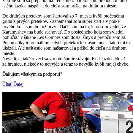
zákrute som sa prepadol na tretie, no o pár kôl som predbehol toho
istého jazdca naspäť a do cieľa som prišiel na druhom mieste.
Do druhých pretekov som štartoval zo 7. miesta kvôli otočenému
gridu z prvých pretekov. Zaznamenal som super štart a v polke
prvého kola som bol už prvý! Tlačil som na to, lebo som vedel, že
Karamyshev ma bude sťahovať. Do posledného kola som viedol,
bohužiaľ v šikane Les Combes som dostal šmyk a pretočil som sa.
Pneumatiky toho mali po celých pretekoch strašne moc a takto mi to
ukázali. Ale našťastie som naštartoval a prišiel do cieľa na druhom
mieste.
Nevadí, aj takéto veci sa v motoršporte stávajú. Keď jazdec ide až
za hranicu, niekedy to nevyjde a teraz to nevyšlo kvôli mojej chybe.
Ďakujem všetkým za podporu!"
Čítať Ďalej